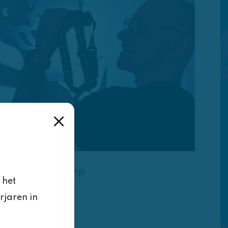
Groep
 het
rijdag,
8
rjaren in
met Gaby