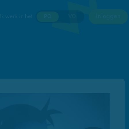
Inloggen
Ik werk in het
PO
VO