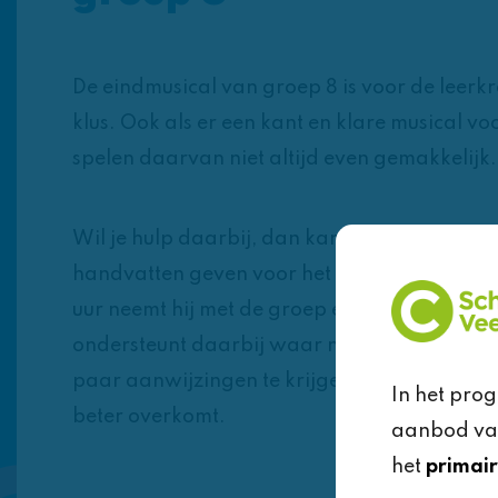
De eindmusical van groep 8 is voor de leerk
klus. Ook als er een kant en klare musical vo
spelen daarvan niet altijd even gemakkelijk.
Wil je hulp daarbij, dan kan theatermaker 
handvatten geven voor het dramatische deel 
uur neemt hij met de groep en de leerkracht 
ondersteunt daarbij waar nodig. Vaak is he
paar aanwijzingen te krijgen van de profes
In het pro
beter overkomt.
aanbod van 
het
primair