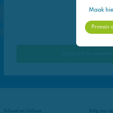
Maak hie
Primair 
Login om te reserve
School en Cultuur
Volg ons o