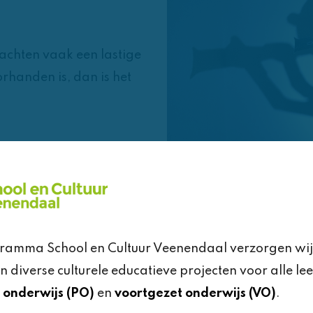
rachten vaak een lastige
orhanden is, dan is het
Gaby Jansen tips en
van de musical. In 2
de musical door en
t al voldoende om een
Data
sional waardoor het spel
gramma School en Cultuur Veenendaal verzorgen wij
maandag, donderdag, v
diverse culturele educatieve projecten voor alle lee
startdatum in overleg 
 onderwijs (PO)
en
voortgezet onderwijs (VO)
.
Jansen