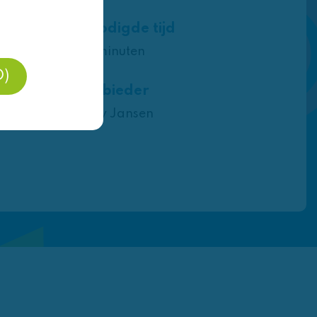
Benodigde tijd
120 minuten
O)
Aanbieder
Gaby Jansen