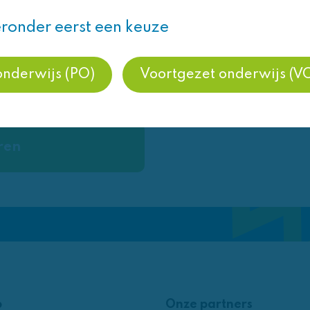
ronder eerst een keuze
Aantal lessen
1
onderwijs (PO)
Voortgezet onderwijs (V
Kosten
€4,00 per leerling
ren
p
Onze partners