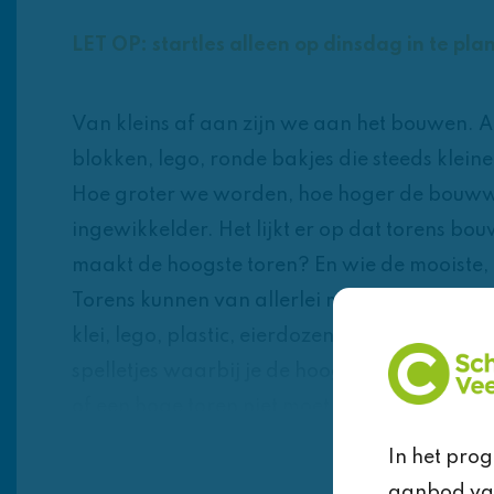
LET OP: startles alleen op dinsdag in te pla
Van kleins af aan zijn we aan het bouwen. 
blokken, lego, ronde bakjes die steeds klein
Hoe groter we worden, hoe hoger de bouw
ingewikkelder. Het lijkt er op dat torens bou
maakt de hoogste toren? En wie de mooiste, 
Torens kunnen van allerlei materialen gemaak
klei, lego, plastic, eierdozen, zelfs van taartj
spelletjes waarbij je de hoogste torens moet
of een hoge toren niet moet laten instorten…
Kleuters doen het vaak automatisch. Gewoon
In het pro
vinden. Zal de toren stevig genoeg zijn of
Lees meer
aanbod van 