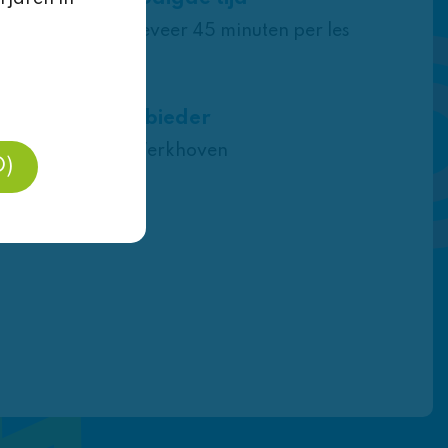
rvan de
Ongeveer 45 minuten per les
Aanbieder
De Werkhoven
O)