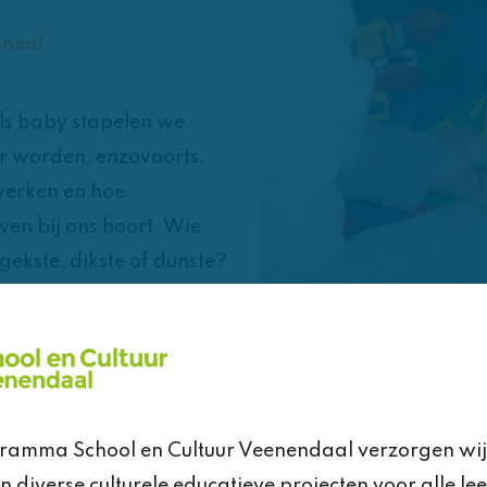
nnen!
Als baby stapelen we
er worden, enzovoorts.
werken en hoe
wen bij ons hoort. Wie
gekste, dikste of dunste?
t zijn. Van hout, steen,
es en soesjes…er zijn
 bouwen (met stoeltjes)
Data
Torens maken is leuk.
Startles op dinsdagocht
 omdat ze het leuk
gramma School en Cultuur Veenendaal verzorgen wij
 omvallen? Hoe spannend
Aantal lessen
diverse culturele educatieve projecten voor alle lee