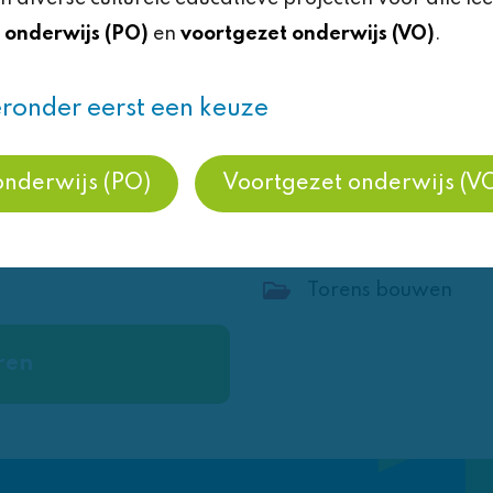
wen. Van allerlei
3 lessen in de klas, waa
 onderwijs (PO)
en
voortgezet onderwijs (VO)
.
 torens in het
eerste met gastdocent
ns, de torens in
ronder eerst een keuze
en werken. Heerlijk,
Kosten
€4,00 per leerling
onderwijs (PO)
Voortgezet onderwijs (V
Downloads
Torens bouwen
ren