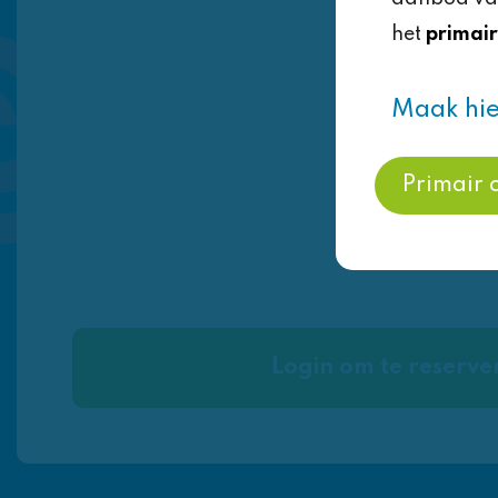
is dat? In dit project gaan we fijn torens bou
het
primair
materialen. Ook gaan we kijken naar allerlei
landschap: vuurtorens, watertorens, kerktore
Maak hie
Veenendaal…en we gaan over torens praten 
laat de fantasie maar de vrije loop gaan!
Primair 
Login om te reserve