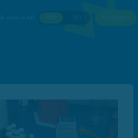
Inloggen
Ik werk in het
PO
VO