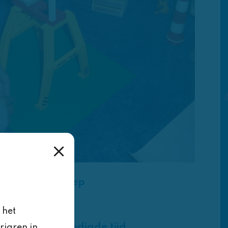
Groep
end!!
1,2
 het
Benodigde tijd
rjaren in