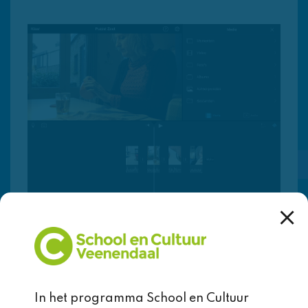
monteert je verhaal spannend vertellen? Hoe deel
je het verhaal op in korte shots?
De workshops mediawijsheid zijn er op
gericht de kinderen handvatten te geven
om de beeldtaal die zij dagelijks op
televisie en in videogames zien beter te
begrijpen.
Dit doen zij door er zelf mee te
Data
experimenteren in praktische lessen.
hele schooljaar
Groep
De resultaten van de opgenomen films
In het programma School en Cultuur