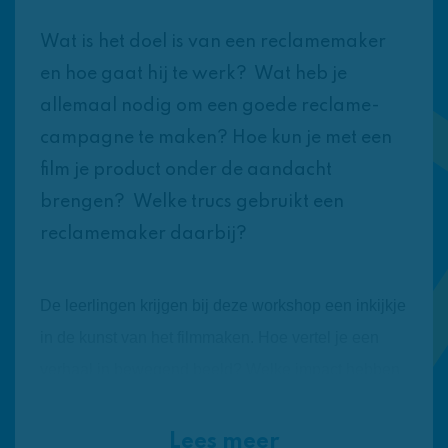
Wat is het doel is van een reclamemaker
en hoe gaat hij te werk? Wat heb je
allemaal nodig om een goede reclame-
campagne te maken? Hoe kun je met een
film je product onder de aandacht
brengen? Welke trucs gebruikt een
reclamemaker daarbij?
De leerlingen krijgen bij deze workshop een inkijkje
in de kunst van het filmmaken. Hoe vertel je een
verhaal in bewegend beeld? Welke impact hebben
keuzes in standpunt en perspectief? Hoe kun je
door de manier waarop je je opgenomen beelden
Lees meer