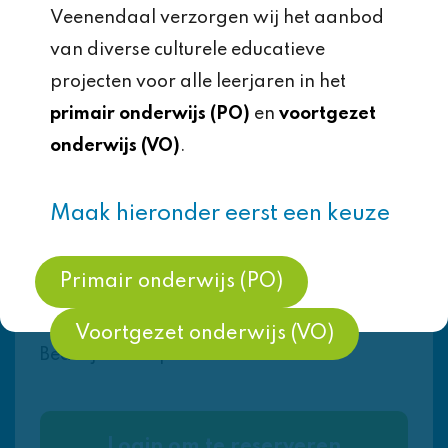
6,7,8
worden in één eindfilm bij elkaar gevoegd
Veenendaal verzorgen wij het aanbod
en aan de school nagestuurd.
van diverse culturele educatieve
Aantal lessen
projecten voor alle leerjaren in het
1
Beatrijs verzorgt de benodigde
primair onderwijs (PO)
en
voortgezet
Benodigde tijd
apparatuur.
onderwijs (VO)
.
3 uur
Maak hieronder eerst een keuze
Deze workshop wordt gegeven door 1
Kosten
docent.
€4,00 per leerling
Primair onderwijs (PO)
Aanbieder
Voortgezet onderwijs (VO)
Beatrijs filmt op school
Login om te reserveren