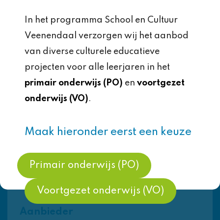
Cultuurfabriek.
In het programma School en Cultuur
Veenendaal verzorgen wij het aanbod
Groep
van diverse culturele educatieve
8
projecten voor alle leerjaren in het
Aantal lessen
primair onderwijs (PO)
en
voortgezet
1 les
onderwijs (VO)
.
Benodigde tijd
Maak hieronder eerst een keuze
1 les van 105 à 120 minuten
Primair onderwijs (PO)
Kosten
€4,00 per leerling
Voortgezet onderwijs (VO)
Aanbieder