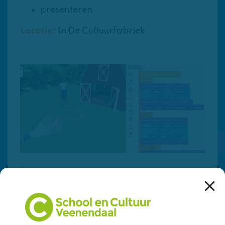
presenteren
Locatie:
In De Cultuurfabriek
Data
Vrij te bepalen, maar vrijdag is niet
mogelijk, minimaal 1 maand voor het
bezoek. De workshop vindt plaats in De