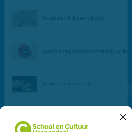
Maak een bibberrobotje
Speels programmeren met Blue-Bot
Maak een seinsleutel
Techniekworkshop: maak een
hobbelaar