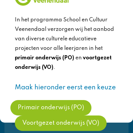
Ontwerp een fantasie eiland met
In het programma School en Cultuur
3D printer en lasersnijder
Veenendaal verzorgen wij het aanbod
van diverse culturele educatieve
projecten voor alle leerjaren in het
Maak een seinsleutel
primair onderwijs (PO)
en
voortgezet
onderwijs (VO)
.
Maak een kleurenmachine met
Maak hieronder eerst een keuze
optische illusies
Primair onderwijs (PO)
Nieuw: Allemaal instappen! :
programmeren met een trein
Voortgezet onderwijs (VO)